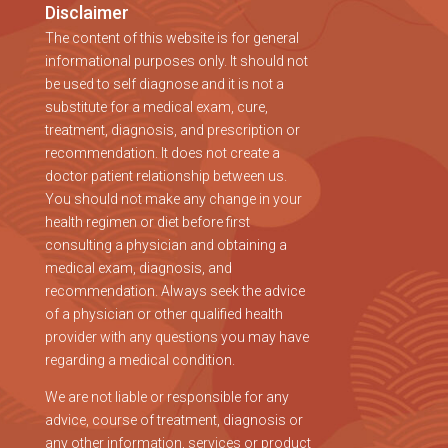
Disclaimer
The content of this website is for general
informational purposes only. It should not
be used to self diagnose and it is not a
substitute for a medical exam, cure,
treatment, diagnosis, and prescription or
recommendation. It does not create a
doctor patient relationship between us.
You should not make any change in your
health regimen or diet before first
consulting a physician and obtaining a
medical exam, diagnosis, and
recommendation. Always seek the advice
of a physician or other qualified health
provider with any questions you may have
regarding a medical condition.
We are not liable or responsible for any
advice, course of treatment, diagnosis or
any other information, services or product