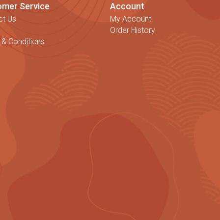
omer Service
Account
ct Us
My Account
Order History
 & Conditions